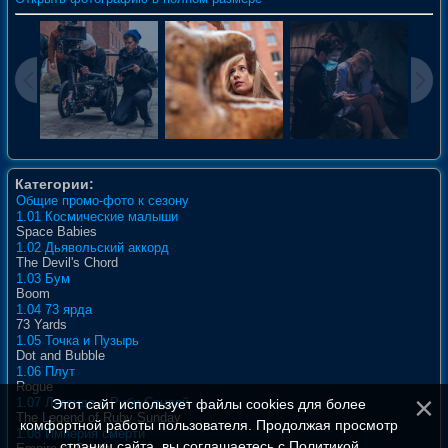
Категории:
Общие промо-фото к сезону
1.01 Космические малыши
Space Babies
1.02 Дьявольский аккорд
The Devil's Chord
1.03 Бум
Boom
1.04 73 ярда
73 Yards
1.05 Точка и Пузырь
Dot and Bubble
1.06 Плут
Rogue
1.07 Легенда о Руби Сандей
Этот сайт использует файлы cookies для более
The Legend of Ruby Sunday
комфортной работы пользователя. Продолжая просмотр
1.08 Империя смерти
страниц сайта, вы соглашаетесь с
Политикой