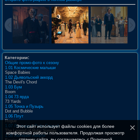
Категории:
Общие промо-фото к сезону
1.01 Космические малыши
Space Babies
1.02 Дьявольский аккорд
The Devil's Chord
1.03 Бум
Boom
1.04 73 ярда
73 Yards
1.05 Точка и Пузырь
Dot and Bubble
1.06 Плут
Rogue
1.07 Легенда о Руби Сандей
Этот сайт использует файлы cookies для более
The Legend of Ruby Sunday
комфортной работы пользователя. Продолжая просмотр
1.08 Империя смерти
страниц сайта, вы соглашаетесь с
Политикой