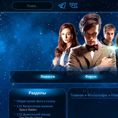
Новости
Форум
Разделы
Главная
»
Фотоальбом
»
Нов
Общие промо-фото к сезону
1.01 Космические малыши
Space Babies
1.02 Дьявольский аккорд
The Devil's Chord