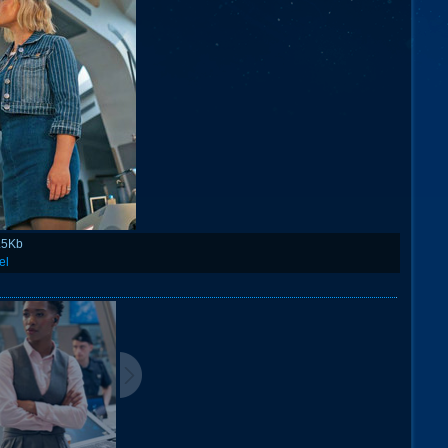
.5Kb
el