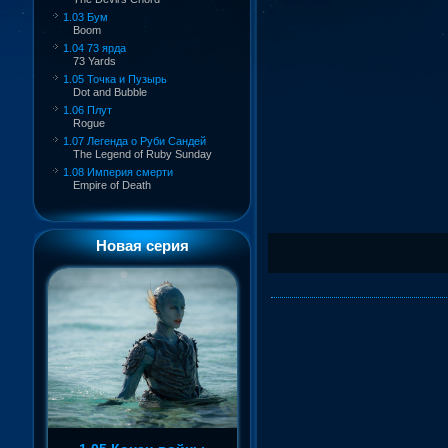
1.03 Бум
Boom
1.04 73 ярда
73 Yards
1.05 Точка и Пузырь
Dot and Bubble
1.06 Плут
Rogue
1.07 Легенда о Руби Сандей
The Legend of Ruby Sunday
1.08 Империя смерти
Empire of Death
Новая серия