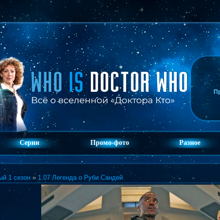
П
Серии
Промо-фото
Разное
ый 1 сезон
»
1.07 Легенда о Руби Сандей