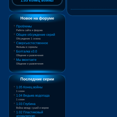
1.05 Конец войны
Новое на форуме
Проблемы
Работа сайта и форума
Общее обсуждение серий
Обсуждение 1 сезона
Сверхъестественное
Фильмы и сериалы
Болталка v3.0
Общение и развлечения
Мы вконтакте
Общение и развлечения
Последние серии
1.05 Конец войны
1 сезон
1.04 Ведьма водопада
1 сезон
1.03 Глубина
Война между сушей и морем
1.02 Пластиковый
апокалипсис