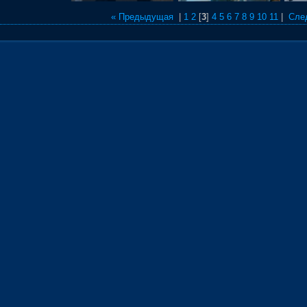
« Предыдущая
|
1
2
[
3
]
4
5
6
7
8
9
10
11
|
Сле