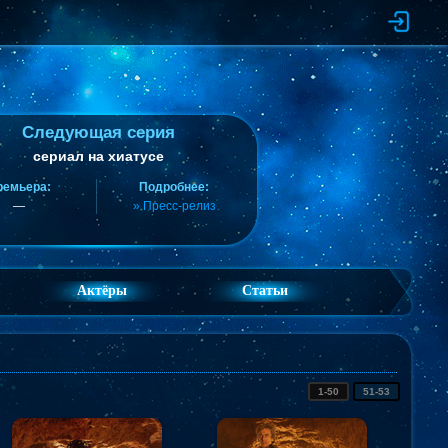
Следующая серия
сериал на хиатусе
ремьера:
Подробнее:
—
» Пресс-релиз
Актёры
Статьи
1-50
51-53