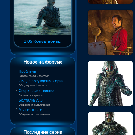
1.05 Конец войны
Новое на форуме
Проблемы
Работа сайта и форума
Общее обсуждение серий
Обсуждение 1 сезона
Сверхъестественное
Фильмы и сериалы
Болталка v3.0
Общение и развлечения
Мы вконтакте
Общение и развлечения
Последние серии