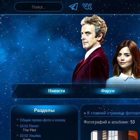
Новости
Форум
Разделы
«
К главной странице фотоа
Общие промо-фото к сезону
Фотографий в альбоме
:
53
10.01 Пилот
The Pilot
10.02 Улыбка
Smile