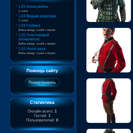
1.05 Конец войны
1 сезон
1.04 Ведьма водопада
1 сезон
1.03 Глубина
Война между сушей и морем
1.02 Пластиковый
апокалипсис
Война между сушей и морем
1.01 Homo aqua
Война между сушей и морем
Помощь сайту
Статистика
Онлайн всего:
1
Гостей:
1
Пользователей:
0