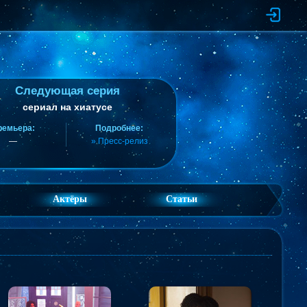
Следующая серия
сериал на хиатусе
ремьера:
Подробнее:
—
» Пресс-релиз
Актёры
Статьи