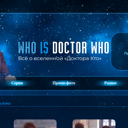
П
Серии
Промо-фото
Разное
льбома