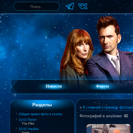
Новости
Форум
Разделы
«
К главной странице фотоа
Общие промо-фото к сезону
Фотографий в альбоме
:
42
10.01 Пилот
The Pilot
10.02 Улыбка
Smile