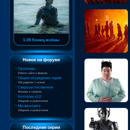
1.05 Конец войны
Новое на форуме
Проблемы
Работа сайта и форума
Общее обсуждение серий
Обсуждение 1 сезона
Сверхъестественное
Фильмы и сериалы
Болталка v3.0
Общение и развлечения
Мы вконтакте
Общение и развлечения
Последние серии