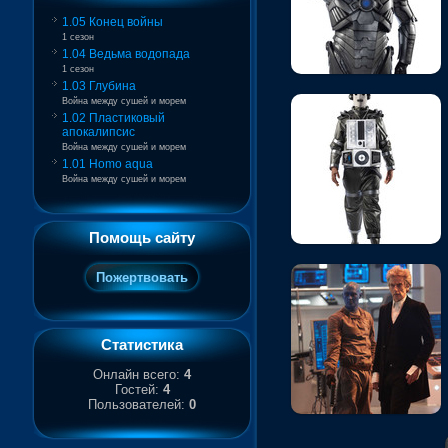
1.05 Конец войны
1 сезон
1.04 Ведьма водопада
1 сезон
1.03 Глубина
Война между сушей и морем
1.02 Пластиковый
апокалипсис
Война между сушей и морем
1.01 Homo aqua
Война между сушей и морем
Помощь сайту
Статистика
Онлайн всего:
4
Гостей:
4
Пользователей:
0