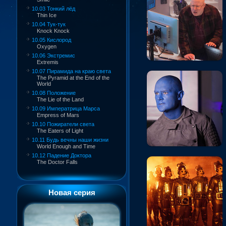
10.03 Тонкий лёд
Thin Ice
10.04 Тук-тук
Knock Knock
10.05 Кислород
Oxygen
10.06 Экстремис
Extremis
10.07 Пирамида на краю света
The Pyramid at the End of the
World
10.08 Положение
The Lie of the Land
10.09 Императрица Марса
Empress of Mars
10.10 Пожиратели света
The Eaters of Light
10.11 Будь вечны наши жизни
World Enough and Time
10.12 Падение Доктора
The Doctor Falls
Новая серия