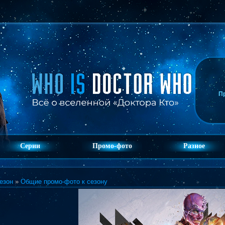
П
Серии
Промо-фото
Разное
езон
»
Общие промо-фото к сезону