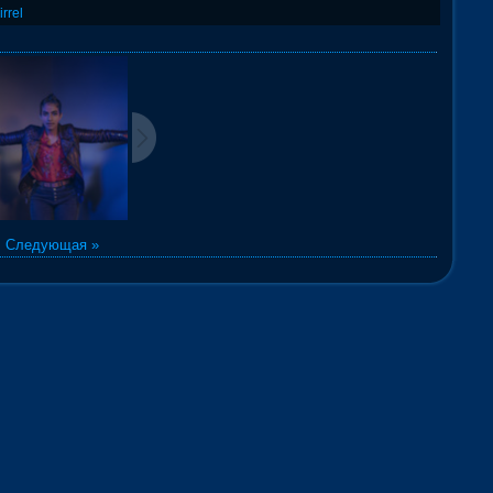
irrel
|
Следующая »