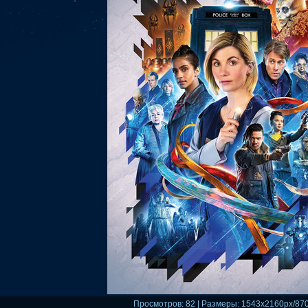
Просмотров
: 82 |
Размеры
: 1543x2160px/87