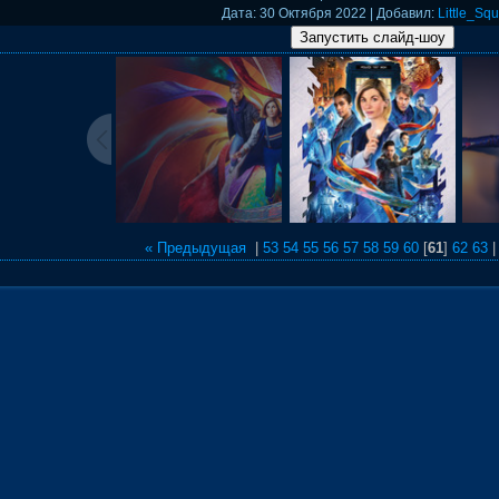
Дата
: 30 Октября 2022 |
Добавил
:
Little_Squ
« Предыдущая
|
53
54
55
56
57
58
59
60
[
61
]
62
63