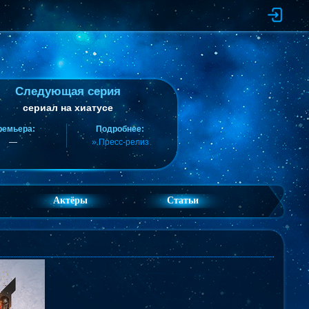
Следующая серия
сериал на хиатусе
ремьера:
Подробнее:
—
» Пресс-релиз
Актёры
Статьи