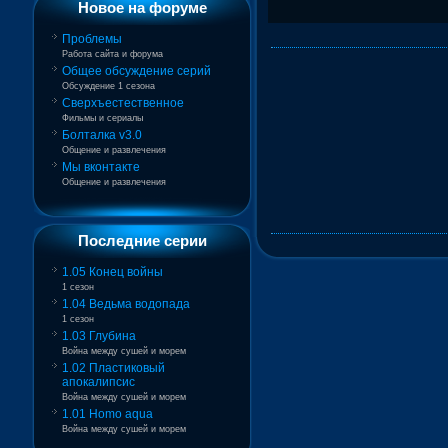
Новое на форуме
Проблемы
Работа сайта и форума
Общее обсуждение серий
Обсуждение 1 сезона
Сверхъестественное
Фильмы и сериалы
Болталка v3.0
Общение и развлечения
Мы вконтакте
Общение и развлечения
Последние серии
1.05 Конец войны
1 сезон
1.04 Ведьма водопада
1 сезон
1.03 Глубина
Война между сушей и морем
1.02 Пластиковый
апокалипсис
Война между сушей и морем
1.01 Homo aqua
Война между сушей и морем