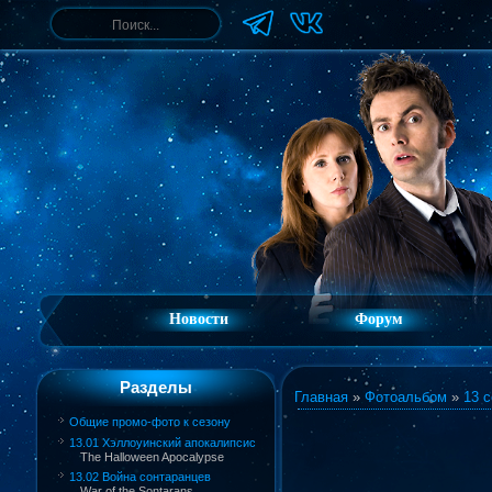
Новости
Форум
Разделы
Главная
»
Фотоальбом
»
13 с
Общие промо-фото к сезону
13.01 Хэллоуинский апокалипсис
The Halloween Apocalypse
13.02 Война сонтаранцев
War of the Sontarans