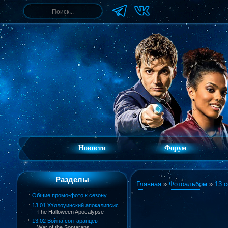
Новости
Форум
Разделы
Главная
»
Фотоальбом
»
13 с
Общие промо-фото к сезону
13.01 Хэллоуинский апокалипсис
The Halloween Apocalypse
13.02 Война сонтаранцев
War of the Sontarans