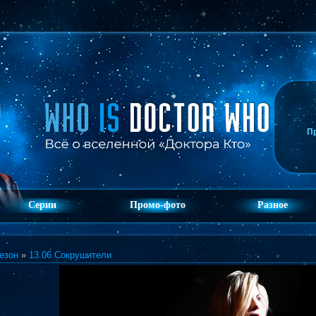
П
Серии
Промо-фото
Разное
езон
»
13.06 Сокрушители