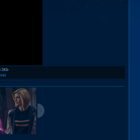
8.3Kb
rrel