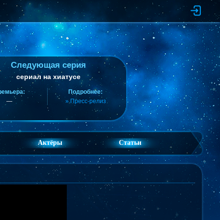
Следующая серия
сериал на хиатусе
ремьера:
Подробнее:
—
» Пресс-релиз
Актёры
Статьи