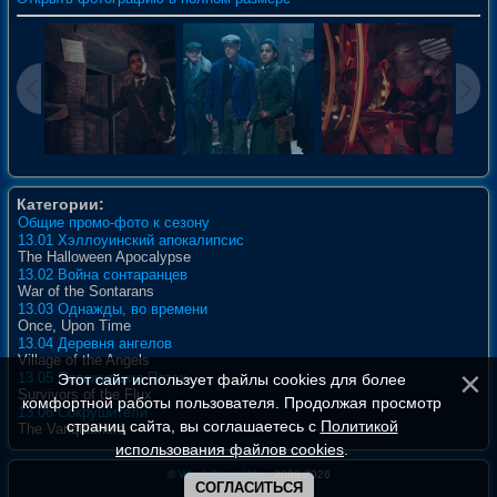
Категории:
Общие промо-фото к сезону
13.01 Хэллоуинский апокалипсис
The Halloween Apocalypse
13.02 Война сонтаранцев
War of the Sontarans
13.03 Однажды, во времени
Once, Upon Time
13.04 Деревня ангелов
Village of the Angels
13.05 Пережившие Поток
Этот сайт использует файлы cookies для более
Survivors of the Flux
комфортной работы пользователя. Продолжая просмотр
13.06 Сокрушители
страниц сайта, вы соглашаетесь с
Политикой
The Vanquishers
использования файлов cookies
.
©
WhoIsDoctorWho
, 2008-2026
СОГЛАСИТЬСЯ