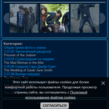
Категории:
Общие промо-фото к сезону
3.01-02 Заключённый джудунов
Prisoner of the Judoon
3.03-04 Сумасшедшая на чердаке
The Mad Woman in the Attic
3.05-06 Свадьба Сары Джейн Смит
The Wedding of Sarah Jane Smith
3.07-08 Вечная ловушка
The Eternity Trap
3.09-10 Месть Моны Лизы
Этот сайт использует файлы cookies для более
Mona Lisa's Revenge
комфортной работы пользователя. Продолжая просмотр
3.11-12 Дар
страниц сайта, вы соглашаетесь с
Политикой
The Gift
использования файлов cookies
.
©
WhoIsDoctorWho
, 2008-2026
СОГЛАСИТЬСЯ
Полная версия сайта