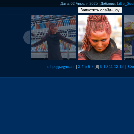
Дата
: 02 Апреля 2025 |
Добавил
:
Little_Squi
« Предыдущая
|
3
4
5
6
7
[
8
]
9
10
11
12
13
|
Сл