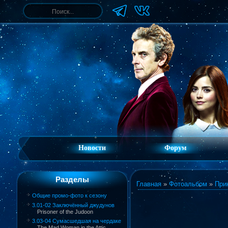
Новости
Форум
Разделы
Главная
»
Фотоальбом
»
При
Общие промо-фото к сезону
3.01-02 Заключённый джудунов
Prisoner of the Judoon
3.03-04 Сумасшедшая на чердаке
The Mad Woman in the Attic