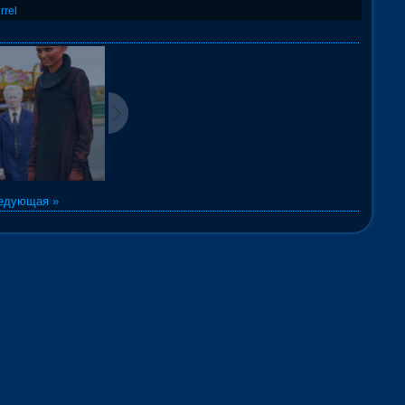
rrel
едующая »