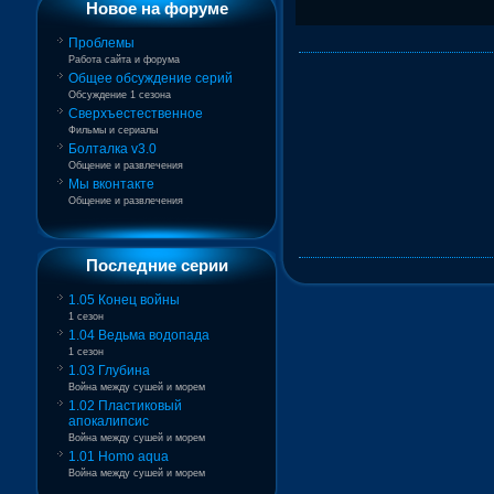
Новое на форуме
Проблемы
Работа сайта и форума
Общее обсуждение серий
Обсуждение 1 сезона
Сверхъестественное
Фильмы и сериалы
Болталка v3.0
Общение и развлечения
Мы вконтакте
Общение и развлечения
Последние серии
1.05 Конец войны
1 сезон
1.04 Ведьма водопада
1 сезон
1.03 Глубина
Война между сушей и морем
1.02 Пластиковый
апокалипсис
Война между сушей и морем
1.01 Homo aqua
Война между сушей и морем