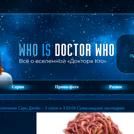
П
Серии
Промо-фото
Разное
ключения Сары Джейн – 3 сезон
»
3.03-04 Сумасшедшая на чердаке