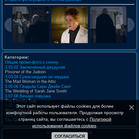
Категории:
Общие промо-фото к сезону
3.01-02 Заключённый джудунов
Prisoner of the Judoon
3.03-04 Сумасшедшая на чердаке
The Mad Woman in the Attic
3.05-06 Свадьба Сары Джейн Смит
The Wedding of Sarah Jane Smith
3.07-08 Вечная ловушка
The Eternity Trap
3.09-10 Месть Моны Лизы
Этот сайт использует файлы cookies для более
Mona Lisa's Revenge
комфортной работы пользователя. Продолжая просмотр
3.11-12 Дар
страниц сайта, вы соглашаетесь с
Политикой
The Gift
использования файлов cookies
.
©
WhoIsDoctorWho
, 2008-2026
СОГЛАСИТЬСЯ