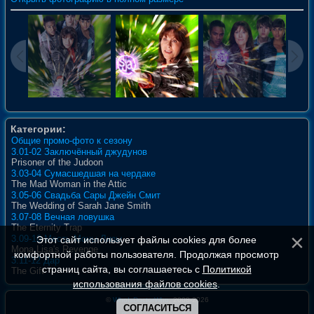
Категории:
Общие промо-фото к сезону
3.01-02 Заключённый джудунов
Prisoner of the Judoon
3.03-04 Сумасшедшая на чердаке
The Mad Woman in the Attic
3.05-06 Свадьба Сары Джейн Смит
The Wedding of Sarah Jane Smith
3.07-08 Вечная ловушка
The Eternity Trap
3.09-10 Месть Моны Лизы
Этот сайт использует файлы cookies для более
Mona Lisa's Revenge
комфортной работы пользователя. Продолжая просмотр
3.11-12 Дар
страниц сайта, вы соглашаетесь с
Политикой
The Gift
использования файлов cookies
.
©
WhoIsDoctorWho
, 2008-2026
СОГЛАСИТЬСЯ