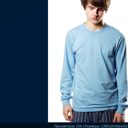
Просмотров
: 156 |
Размеры
: 1365x2048px/26