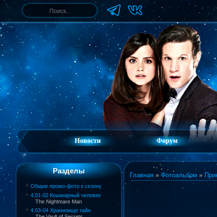
Новости
Форум
Разделы
Главная
»
Фотоальбом
»
При
Общие промо-фото к сезону
4.01-02 Кошмарный человек
The Nightmare Man
4.03-04 Хранилище тайн
The Vault of Secrets