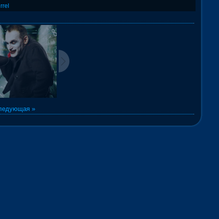
rrel
ледующая »