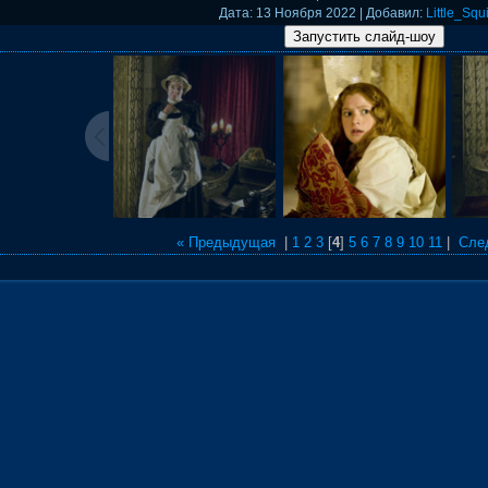
Дата
: 13 Ноября 2022 |
Добавил
:
Little_Squi
« Предыдущая
|
1
2
3
[
4
]
5
6
7
8
9
10
11
|
Сле