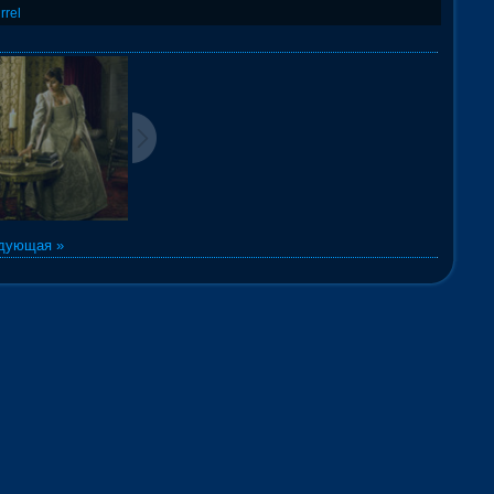
rrel
дующая »