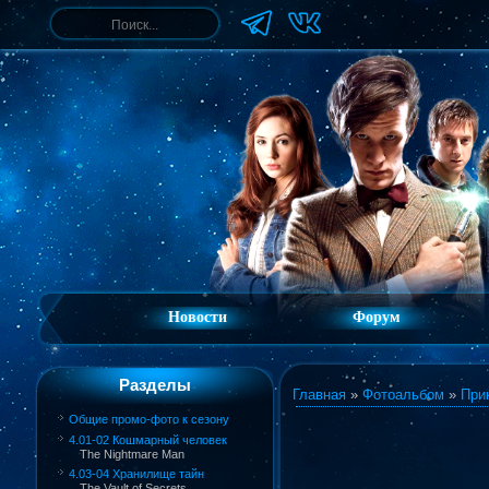
Новости
Форум
Разделы
Главная
»
Фотоальбом
»
При
Общие промо-фото к сезону
4.01-02 Кошмарный человек
The Nightmare Man
4.03-04 Хранилище тайн
The Vault of Secrets