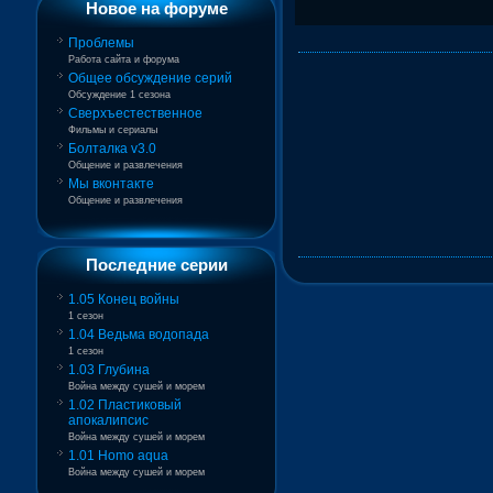
Новое на форуме
Проблемы
Работа сайта и форума
Общее обсуждение серий
Обсуждение 1 сезона
Сверхъестественное
Фильмы и сериалы
Болталка v3.0
Общение и развлечения
Мы вконтакте
Общение и развлечения
Последние серии
1.05 Конец войны
1 сезон
1.04 Ведьма водопада
1 сезон
1.03 Глубина
Война между сушей и морем
1.02 Пластиковый
апокалипсис
Война между сушей и морем
1.01 Homo aqua
Война между сушей и морем