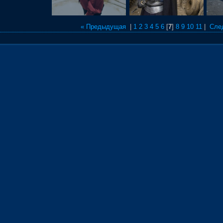
« Предыдущая
|
1
2
3
4
5
6
[
7
]
8
9
10
11
|
Сле