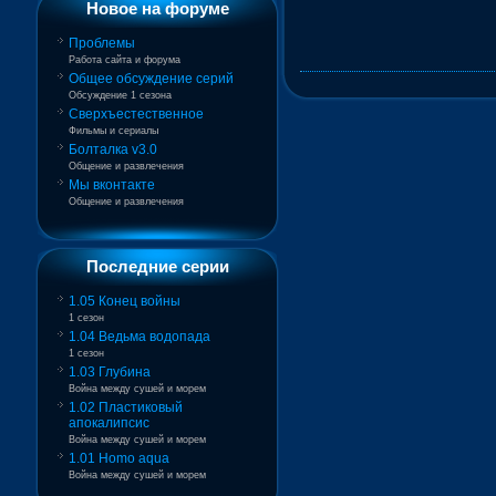
Новое на форуме
Проблемы
Работа сайта и форума
Общее обсуждение серий
Обсуждение 1 сезона
Сверхъестественное
Фильмы и сериалы
Болталка v3.0
Общение и развлечения
Мы вконтакте
Общение и развлечения
Последние серии
1.05 Конец войны
1 сезон
1.04 Ведьма водопада
1 сезон
1.03 Глубина
Война между сушей и морем
1.02 Пластиковый
апокалипсис
Война между сушей и морем
1.01 Homo aqua
Война между сушей и морем