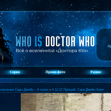
П
Серии
Промо-фото
Разное
ключения Сары Джейн – 4 сезон
»
4.11-12 Прощай, Сара Джейн Смит