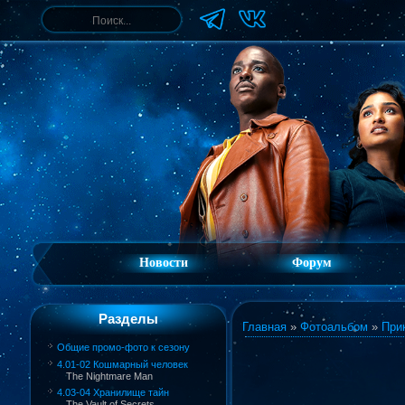
Новости
Форум
Разделы
Главная
»
Фотоальбом
»
При
Общие промо-фото к сезону
4.01-02 Кошмарный человек
The Nightmare Man
4.03-04 Хранилище тайн
The Vault of Secrets