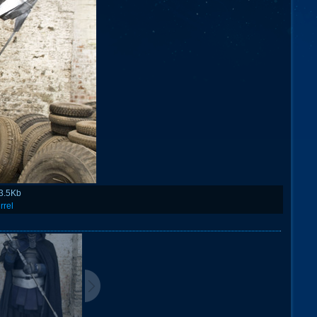
3.5Kb
rrel