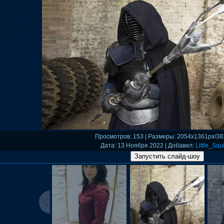
Просмотров
: 153 |
Размеры
: 2054x1361px/38
Дата
: 13 Ноября 2022 |
Добавил
:
Little_Squi