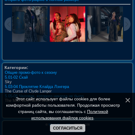
Категории:
Общие промо-фото к сезону
5.01-02 Скай
Sky
5.03-04 Проклятие Клайда Лэнгера
The Curse of Clyde Langer
5.05-06 Человек, которого никогда не было
Этот сайт использует файлы cookies для более
The Man Who Never Was
комфортной работы пользователя. Продолжая просмотр
страниц сайта, вы соглашаетесь с
Политикой
использования файлов cookies
.
©
WhoIsDoctorWho
, 2008-2026
СОГЛАСИТЬСЯ
Полная версия сайта