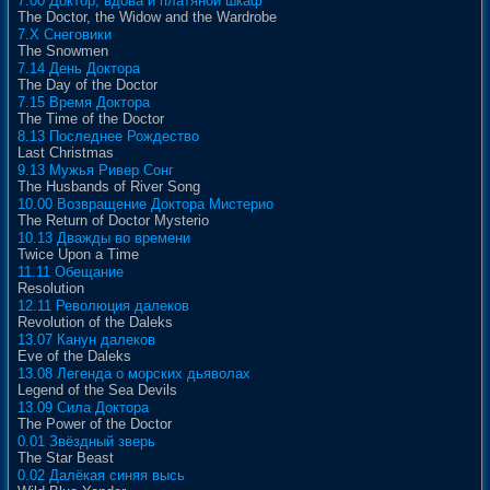
7.00 Доктор, вдова и платяной шкаф
The Doctor, the Widow and the Wardrobe
7.X Снеговики
The Snowmen
7.14 День Доктора
The Day of the Doctor
7.15 Время Доктора
The Time of the Doctor
8.13 Последнее Рождество
Last Christmas
9.13 Мужья Ривер Сонг
The Husbands of River Song
10.00 Возвращение Доктора Мистерио
The Return of Doctor Mysterio
10.13 Дважды во времени
Twice Upon a Time
11.11 Обещание
Resolution
12.11 Революция далеков
Revolution of the Daleks
13.07 Канун далеков
Eve of the Daleks
13.08 Легенда о морских дьяволах
Legend of the Sea Devils
13.09 Сила Доктора
The Power of the Doctor
0.01 Звёздный зверь
The Star Beast
0.02 Далёкая синяя высь