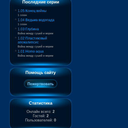
Последние серии
1.05 Конец войны
1 сезон
1.04 Ведьма водопада
1 сезон
1.03 Глубина
Война между сушей и морем
1.02 Пластиковый
апокалипсис
Война между сушей и морем
1.01 Homo aqua
Война между сушей и морем
Помощь сайту
Статистика
Онлайн всего:
2
Гостей:
2
Пользователей:
0