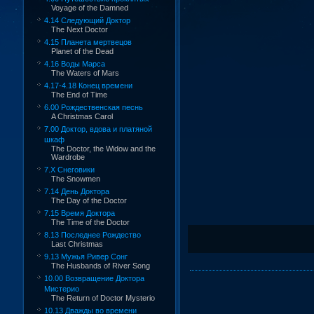
Voyage of the Damned
4.14 Следующий Доктор
The Next Doctor
4.15 Планета мертвецов
Planet of the Dead
4.16 Воды Марса
The Waters of Mars
4.17-4.18 Конец времени
The End of Time
6.00 Рождественская песнь
A Christmas Carol
7.00 Доктор, вдова и платяной
шкаф
The Doctor, the Widow and the
Wardrobe
7.X Снеговики
The Snowmen
7.14 День Доктора
The Day of the Doctor
7.15 Время Доктора
The Time of the Doctor
8.13 Последнее Рождество
Last Christmas
9.13 Мужья Ривер Сонг
The Husbands of River Song
10.00 Возвращение Доктора
Мистерио
The Return of Doctor Mysterio
10.13 Дважды во времени