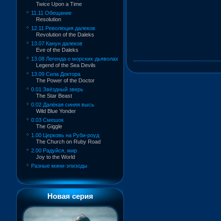
Twice Upon a Time
11.11 Обещание
Resolution
12.11 Революция далеков
Revolution of the Daleks
13.07 Канун далеков
Eve of the Daleks
13.08 Легенда о морских дьяволах
Legend of the Sea Devils
13.09 Сила Доктора
The Power of the Doctor
0.01 Звёздный зверь
The Star Beast
0.02 Далёкая синяя высь
Wild Blue Yonder
0.03 Смешок
The Giggle
1.00 Церковь на Руби-роуд
The Church on Ruby Road
2.00 Радуйся, мир
Joy to the World
Разные мини-эпизоды
Новая серия