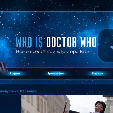
П
Серии
Промо-фото
Разное
цвыпуски
»
0.03 Смешок