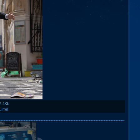
6.4Kb
uirrel