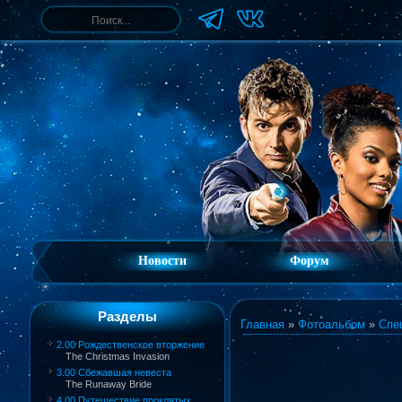
Новости
Форум
Разделы
Главная
»
Фотоальбом
»
Спе
2.00 Рождественское вторжение
The Christmas Invasion
3.00 Сбежавшая невеста
The Runaway Bride
4.00 Путешествие проклятых