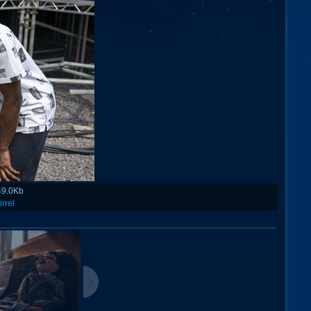
49.0Kb
irrel