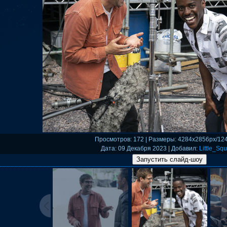
Просмотров
: 172 |
Размеры
: 4284x2856px/12
Дата
: 09 Декабря 2023 |
Добавил
:
Little_Squ