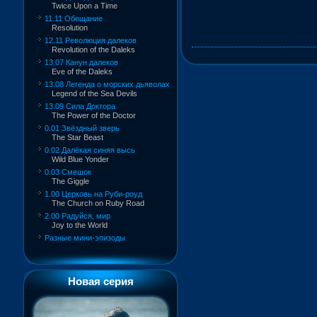
Twice Upon a Time
11.11 Обещание
Resolution
12.11 Революция далеков
Revolution of the Daleks
13.07 Канун далеков
Eve of the Daleks
13.08 Легенда о морских дьяволах
Legend of the Sea Devils
13.09 Сила Доктора
The Power of the Doctor
0.01 Звёздный зверь
The Star Beast
0.02 Далёкая синяя высь
Wild Blue Yonder
0.03 Смешок
The Giggle
1.00 Церковь на Руби-роуд
The Church on Ruby Road
2.00 Радуйся, мир
Joy to the World
Разные мини-эпизоды
Новая серия