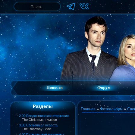
Новости
Форум
Разделы
Главная
»
Фотоальбом
»
Спе
2.00 Рождественское вторжение
The Christmas Invasion
3.00 Сбежавшая невеста
The Runaway Bride
4.00 Путешествие проклятых