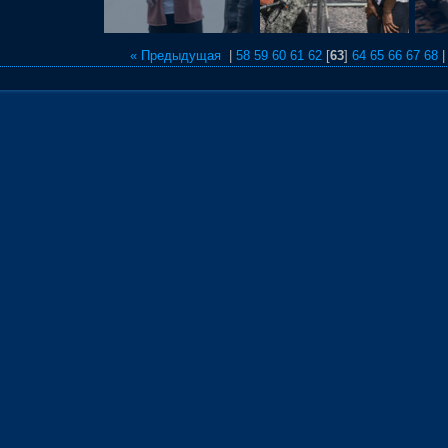
« Предыдущая
|
58
59
60
61
62
[
63
]
64
65
66
67
68