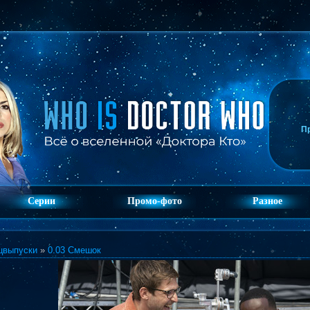
П
Серии
Промо-фото
Разное
цвыпуски
»
0.03 Смешок