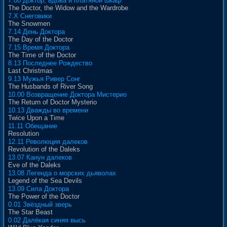
7.00 Доктор, вдова и платяной шкаф
The Doctor, the Widow and the Wardrobe
7.X Снеговики
The Snowmen
7.14 День Доктора
The Day of the Doctor
7.15 Время Доктора
The Time of the Doctor
8.13 Последнее Рождество
Last Christmas
9.13 Мужья Ривер Сонг
The Husbands of River Song
10.00 Возвращение Доктора Мистерио
The Return of Doctor Mysterio
10.13 Дважды во времени
Twice Upon a Time
11.11 Обещание
Resolution
12.11 Революция далеков
Revolution of the Daleks
13.07 Канун далеков
Eve of the Daleks
13.08 Легенда о морских дьяволах
Legend of the Sea Devils
13.09 Сила Доктора
The Power of the Doctor
0.01 Звёздный зверь
The Star Beast
0.02 Далёкая синяя высь