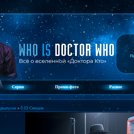
П
Серии
Промо-фото
Разное
цвыпуски
»
0.03 Смешок