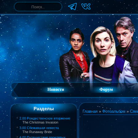
Новости
Форум
Разделы
Главная
»
Фотоальбом
»
Спе
2.00 Рождественское вторжение
The Christmas Invasion
3.00 Сбежавшая невеста
The Runaway Bride
4.00 Путешествие проклятых