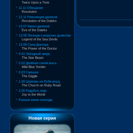
Twice Upon a Time
11.11 Обещание
Resolution
12.11 Революция далеков
Revolution of the Daleks
13.07 Канун далеков
Eve of the Daleks
13.08 Легенда о морских дьяволах
Legend of the Sea Devils
13.09 Сила Доктора
The Power of the Doctor
0.01 Звёздный зверь
The Star Beast
0.02 Далёкая синяя высь
Wild Blue Yonder
0.03 Смешок
The Giggle
1.00 Церковь на Руби-роуд
The Church on Ruby Road
2.00 Радуйся, мир
Joy to the World
Разные мини-эпизоды
Новая серия