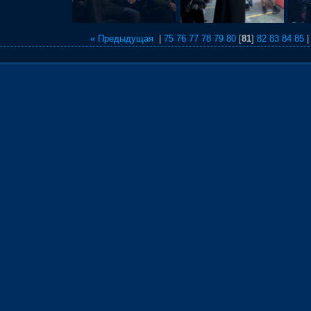
« Предыдущая
|
75
76
77
78
79
80
[
81
]
82
83
84
85