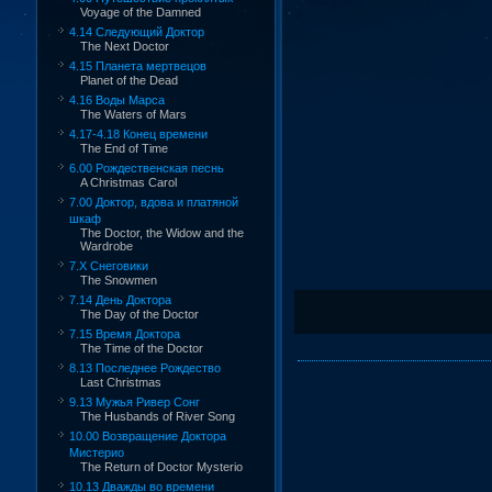
Voyage of the Damned
4.14 Следующий Доктор
The Next Doctor
4.15 Планета мертвецов
Planet of the Dead
4.16 Воды Марса
The Waters of Mars
4.17-4.18 Конец времени
The End of Time
6.00 Рождественская песнь
A Christmas Carol
7.00 Доктор, вдова и платяной
шкаф
The Doctor, the Widow and the
Wardrobe
7.X Снеговики
The Snowmen
7.14 День Доктора
The Day of the Doctor
7.15 Время Доктора
The Time of the Doctor
8.13 Последнее Рождество
Last Christmas
9.13 Мужья Ривер Сонг
The Husbands of River Song
10.00 Возвращение Доктора
Мистерио
The Return of Doctor Mysterio
10.13 Дважды во времени