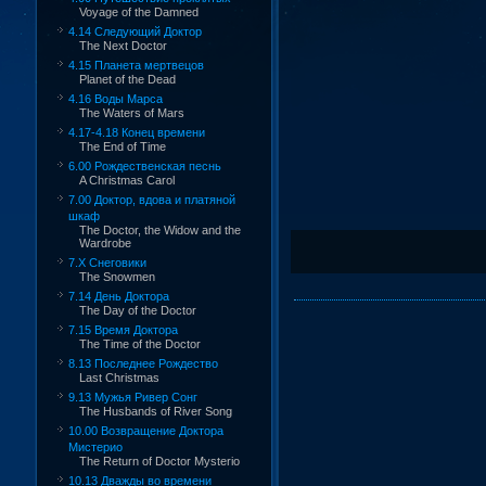
Voyage of the Damned
4.14 Следующий Доктор
The Next Doctor
4.15 Планета мертвецов
Planet of the Dead
4.16 Воды Марса
The Waters of Mars
4.17-4.18 Конец времени
The End of Time
6.00 Рождественская песнь
A Christmas Carol
7.00 Доктор, вдова и платяной
шкаф
The Doctor, the Widow and the
Wardrobe
7.X Снеговики
The Snowmen
7.14 День Доктора
The Day of the Doctor
7.15 Время Доктора
The Time of the Doctor
8.13 Последнее Рождество
Last Christmas
9.13 Мужья Ривер Сонг
The Husbands of River Song
10.00 Возвращение Доктора
Мистерио
The Return of Doctor Mysterio
10.13 Дважды во времени