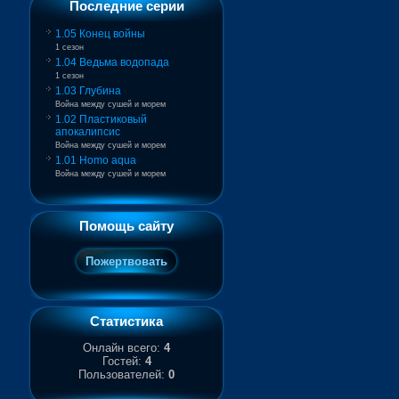
Последние серии
1.05 Конец войны
1 сезон
1.04 Ведьма водопада
1 сезон
1.03 Глубина
Война между сушей и морем
1.02 Пластиковый
апокалипсис
Война между сушей и морем
1.01 Homo aqua
Война между сушей и морем
Помощь сайту
Статистика
Онлайн всего:
4
Гостей:
4
Пользователей:
0