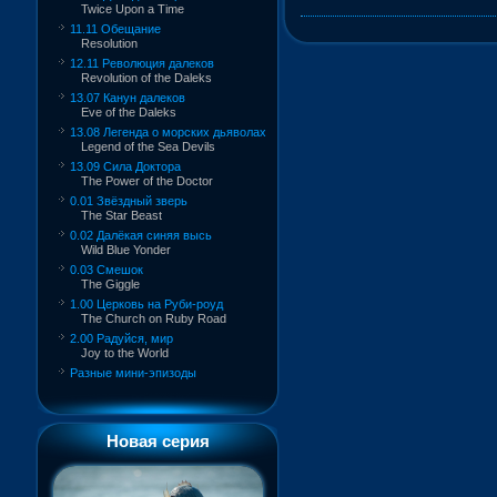
Twice Upon a Time
11.11 Обещание
Resolution
12.11 Революция далеков
Revolution of the Daleks
13.07 Канун далеков
Eve of the Daleks
13.08 Легенда о морских дьяволах
Legend of the Sea Devils
13.09 Сила Доктора
The Power of the Doctor
0.01 Звёздный зверь
The Star Beast
0.02 Далёкая синяя высь
Wild Blue Yonder
0.03 Смешок
The Giggle
1.00 Церковь на Руби-роуд
The Church on Ruby Road
2.00 Радуйся, мир
Joy to the World
Разные мини-эпизоды
Новая серия