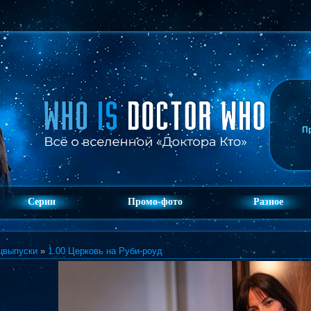
П
Серии
Промо-фото
Разное
цвыпуски
»
1.00 Церковь на Руби-роуд