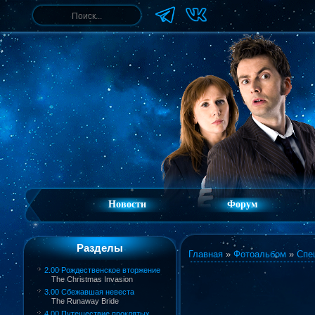
Новости
Форум
Разделы
Главная
»
Фотоальбом
»
Спе
2.00 Рождественское вторжение
The Christmas Invasion
3.00 Сбежавшая невеста
The Runaway Bride
4.00 Путешествие проклятых