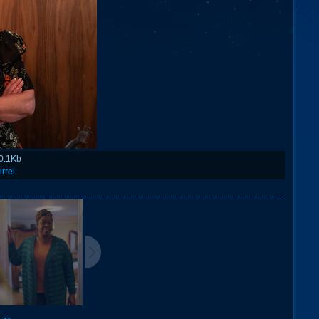
0.1Kb
irrel