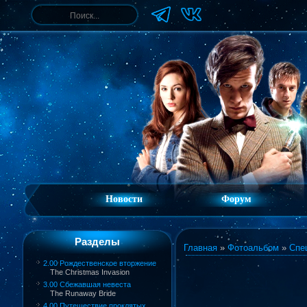
Новости
Форум
Разделы
Главная
»
Фотоальбом
»
Спе
2.00 Рождественское вторжение
The Christmas Invasion
3.00 Сбежавшая невеста
The Runaway Bride
4.00 Путешествие проклятых