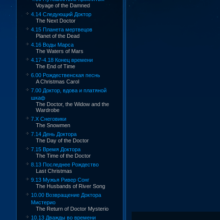
Voyage of the Damned
4.14 Следующий Доктор
The Next Doctor
4.15 Планета мертвецов
Planet of the Dead
4.16 Воды Марса
The Waters of Mars
4.17-4.18 Конец времени
The End of Time
6.00 Рождественская песнь
A Christmas Carol
7.00 Доктор, вдова и платяной
шкаф
The Doctor, the Widow and the
Wardrobe
7.X Снеговики
The Snowmen
7.14 День Доктора
The Day of the Doctor
7.15 Время Доктора
The Time of the Doctor
8.13 Последнее Рождество
Last Christmas
9.13 Мужья Ривер Сонг
The Husbands of River Song
10.00 Возвращение Доктора
Мистерио
The Return of Doctor Mysterio
10.13 Дважды во времени