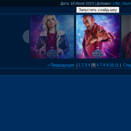
Дата
: 18 Июля 2023 |
Добавил
:
Little_Squir
« Предыдущая
|
1
2
3
4
[
5
]
6
7
8
9
10
11
|
Сле