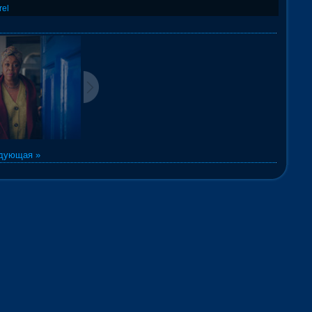
rel
дующая »