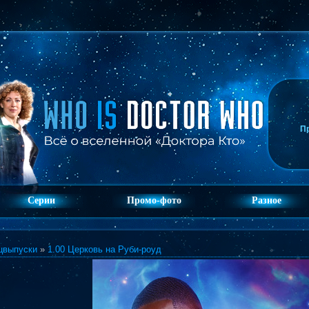
П
Серии
Промо-фото
Разное
цвыпуски
»
1.00 Церковь на Руби-роуд