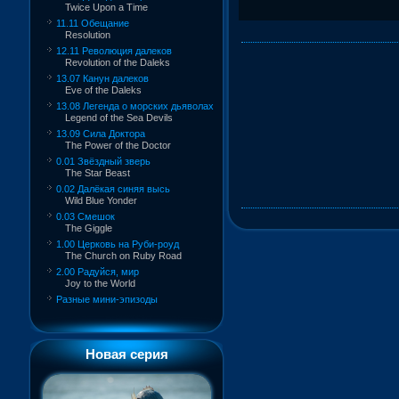
Twice Upon a Time
11.11 Обещание
Resolution
12.11 Революция далеков
Revolution of the Daleks
13.07 Канун далеков
Eve of the Daleks
13.08 Легенда о морских дьяволах
Legend of the Sea Devils
13.09 Сила Доктора
The Power of the Doctor
0.01 Звёздный зверь
The Star Beast
0.02 Далёкая синяя высь
Wild Blue Yonder
0.03 Смешок
The Giggle
1.00 Церковь на Руби-роуд
The Church on Ruby Road
2.00 Радуйся, мир
Joy to the World
Разные мини-эпизоды
Новая серия