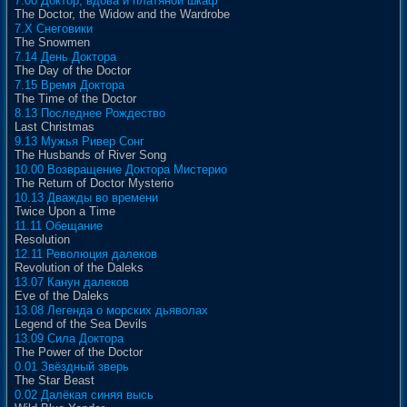
7.00 Доктор, вдова и платяной шкаф
The Doctor, the Widow and the Wardrobe
7.X Снеговики
The Snowmen
7.14 День Доктора
The Day of the Doctor
7.15 Время Доктора
The Time of the Doctor
8.13 Последнее Рождество
Last Christmas
9.13 Мужья Ривер Сонг
The Husbands of River Song
10.00 Возвращение Доктора Мистерио
The Return of Doctor Mysterio
10.13 Дважды во времени
Twice Upon a Time
11.11 Обещание
Resolution
12.11 Революция далеков
Revolution of the Daleks
13.07 Канун далеков
Eve of the Daleks
13.08 Легенда о морских дьяволах
Legend of the Sea Devils
13.09 Сила Доктора
The Power of the Doctor
0.01 Звёздный зверь
The Star Beast
0.02 Далёкая синяя высь