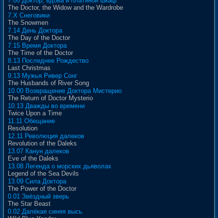
7.00 Доктор, вдова и платяной шкаф
The Doctor, the Widow and the Wardrobe
7.X Снеговики
The Snowmen
7.14 День Доктора
The Day of the Doctor
7.15 Время Доктора
The Time of the Doctor
8.13 Последнее Рождество
Last Christmas
9.13 Мужья Ривер Сонг
The Husbands of River Song
10.00 Возвращение Доктора Мистерио
The Return of Doctor Mysterio
10.13 Дважды во времени
Twice Upon a Time
11.11 Обещание
Resolution
12.11 Революция далеков
Revolution of the Daleks
13.07 Канун далеков
Eve of the Daleks
13.08 Легенда о морских дьяволах
Legend of the Sea Devils
13.09 Сила Доктора
The Power of the Doctor
0.01 Звёздный зверь
The Star Beast
0.02 Далёкая синяя высь