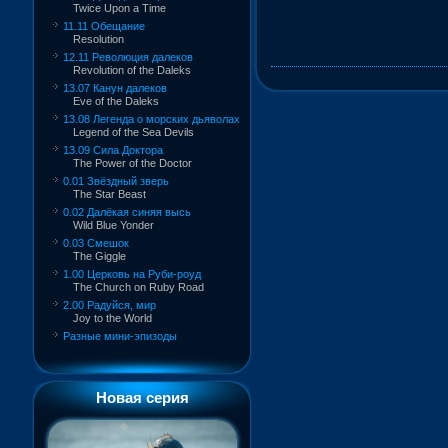
Twice Upon a Time
11.11 Обещание
Resolution
12.11 Революция далеков
Revolution of the Daleks
13.07 Канун далеков
Eve of the Daleks
13.08 Легенда о морских дьяволах
Legend of the Sea Devils
13.09 Сила Доктора
The Power of the Doctor
0.01 Звёздный зверь
The Star Beast
0.02 Далёкая синяя высь
Wild Blue Yonder
0.03 Смешок
The Giggle
1.00 Церковь на Руби-роуд
The Church on Ruby Road
2.00 Радуйся, мир
Joy to the World
Разные мини-эпизоды
Новая серия