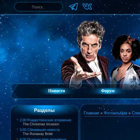
Новости
Форум
Разделы
Главная
»
Фотоальбом
»
Спе
2.00 Рождественское вторжение
The Christmas Invasion
3.00 Сбежавшая невеста
The Runaway Bride
4.00 Путешествие проклятых