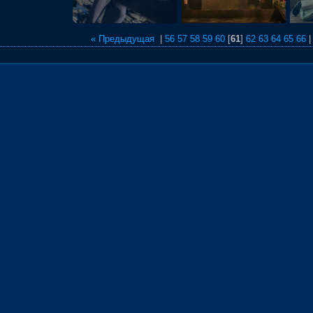
« Предыдущая
|
56
57
58
59
60
[
61
]
62
63
64
65
66