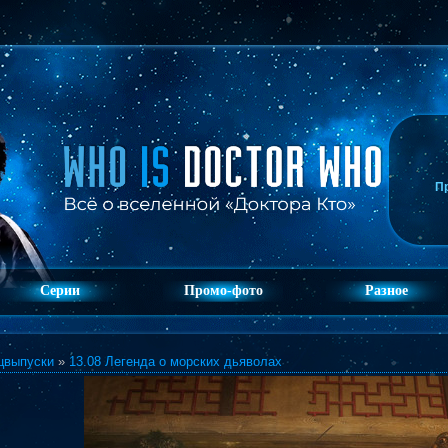
П
Серии
Промо-фото
Разное
цвыпуски
»
13.08 Легенда о морских дьяволах