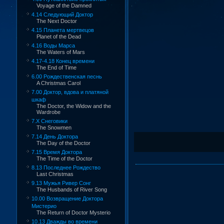
Voyage of the Damned
4.14 Следующий Доктор
The Next Doctor
4.15 Планета мертвецов
Planet of the Dead
4.16 Воды Марса
The Waters of Mars
4.17-4.18 Конец времени
The End of Time
6.00 Рождественская песнь
A Christmas Carol
7.00 Доктор, вдова и платяной
шкаф
The Doctor, the Widow and the
Wardrobe
7.X Снеговики
The Snowmen
7.14 День Доктора
The Day of the Doctor
7.15 Время Доктора
The Time of the Doctor
8.13 Последнее Рождество
Last Christmas
9.13 Мужья Ривер Сонг
The Husbands of River Song
10.00 Возвращение Доктора
Мистерио
The Return of Doctor Mysterio
10.13 Дважды во времени