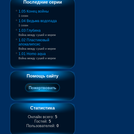
Последние серии
1.05 Конец войны
1 сезон
1.04 Ведьма водопада
1 сезон
1.03 Глубина
Война между сушей и морем
1.02 Пластиковый
апокалипсис
Война между сушей и морем
1.01 Homo aqua
Война между сушей и морем
Помощь сайту
Статистика
Онлайн всего:
5
Гостей:
5
Пользователей:
0