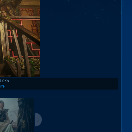
7.0Kb
rrel