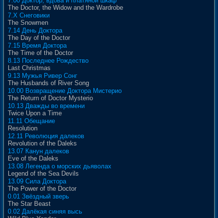
7.00 Доктор, вдова и платяной шкаф
The Doctor, the Widow and the Wardrobe
7.X Снеговики
The Snowmen
7.14 День Доктора
The Day of the Doctor
7.15 Время Доктора
The Time of the Doctor
8.13 Последнее Рождество
Last Christmas
9.13 Мужья Ривер Сонг
The Husbands of River Song
10.00 Возвращение Доктора Мистерио
The Return of Doctor Mysterio
10.13 Дважды во времени
Twice Upon a Time
11.11 Обещание
Resolution
12.11 Революция далеков
Revolution of the Daleks
13.07 Канун далеков
Eve of the Daleks
13.08 Легенда о морских дьяволах
Legend of the Sea Devils
13.09 Сила Доктора
The Power of the Doctor
0.01 Звёздный зверь
The Star Beast
0.02 Далёкая синяя высь