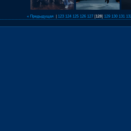
« Предыдущая
|
123
124
125
126
127
[
128
]
129
130
131
13