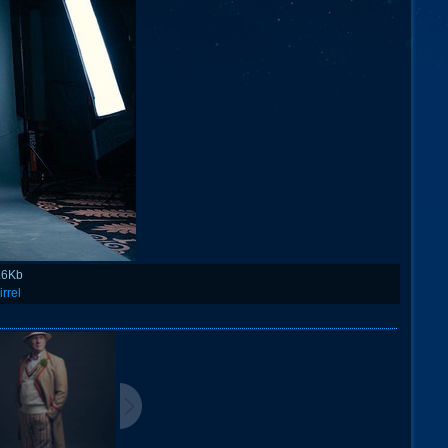
.6Kb
irrel