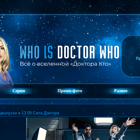
П
Серии
Промо-фото
Разное
цвыпуски
»
13.09 Сила Доктора