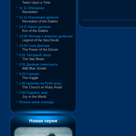
Twice Upon a Time
11.11 Обещание
Resolution
12.11 Революция далеков
Revolution of the Daleks
13.07 Канун далеков
Eve of the Daleks
13.08 Легенда о морских дьяволах
Legend of the Sea Devils
13.09 Сила Доктора
The Power of the Doctor
0.01 Звёздный зверь
The Star Beast
0.02 Далёкая синяя высь
Wild Blue Yonder
0.03 Смешок
The Giggle
1.00 Церковь на Руби-роуд
The Church on Ruby Road
2.00 Радуйся, мир
Joy to the World
Разные мини-эпизоды
Новая серия