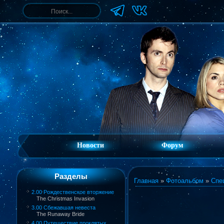
Новости
Форум
Разделы
Главная
»
Фотоальбом
»
Спе
2.00 Рождественское вторжение
The Christmas Invasion
3.00 Сбежавшая невеста
The Runaway Bride
4.00 Путешествие проклятых