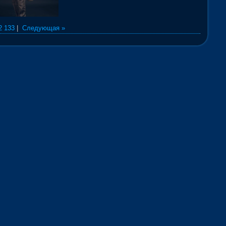
2
133
|
Следующая »