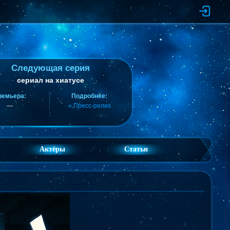
Следующая серия
сериал на хиатусе
ремьера:
Подробнее:
—
» Пресс-релиз
Актёры
Статьи