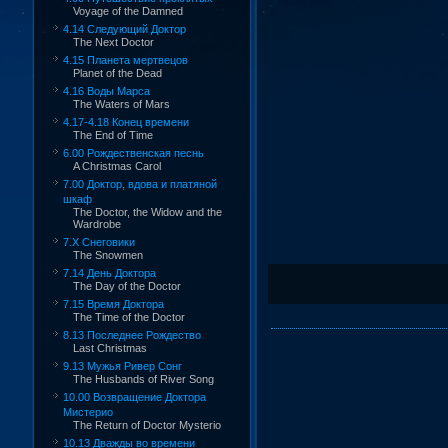
Voyage of the Damned
4.14 Следующий Доктор
The Next Doctor
4.15 Планета мертвецов
Planet of the Dead
4.16 Воды Марса
The Waters of Mars
4.17-4.18 Конец времени
The End of Time
6.00 Рождественская песнь
A Christmas Carol
7.00 Доктор, вдова и платяной
шкаф
The Doctor, the Widow and the
Wardrobe
7.X Снеговики
The Snowmen
7.14 День Доктора
The Day of the Doctor
7.15 Время Доктора
The Time of the Doctor
8.13 Последнее Рождество
Last Christmas
9.13 Мужья Ривер Сонг
The Husbands of River Song
10.00 Возвращение Доктора
Мистерио
The Return of Doctor Mysterio
10.13 Дважды во времени