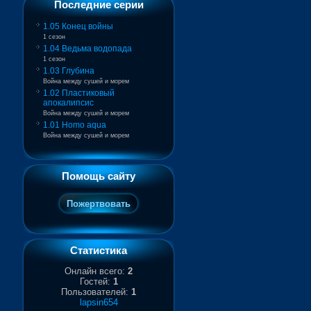
Последние серии
1.05 Конец войны
1 сезон
1.04 Ведьма водопада
1 сезон
1.03 Глубина
Война между сушей и морем
1.02 Пластиковый
апокалипсис
Война между сушей и морем
1.01 Homo aqua
Война между сушей и морем
Помощь сайту
Статистика
Онлайн всего:
2
Гостей:
1
Пользователей:
1
lapsin654