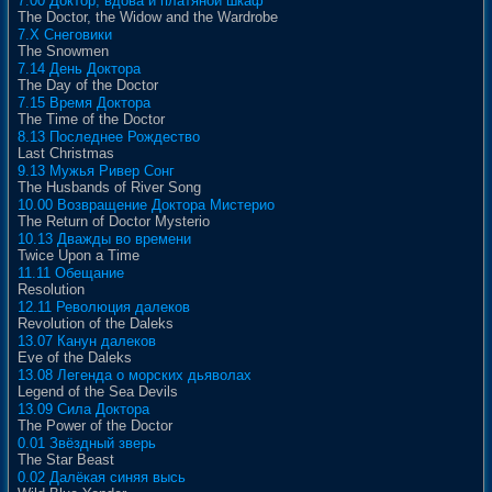
7.00 Доктор, вдова и платяной шкаф
The Doctor, the Widow and the Wardrobe
7.X Снеговики
The Snowmen
7.14 День Доктора
The Day of the Doctor
7.15 Время Доктора
The Time of the Doctor
8.13 Последнее Рождество
Last Christmas
9.13 Мужья Ривер Сонг
The Husbands of River Song
10.00 Возвращение Доктора Мистерио
The Return of Doctor Mysterio
10.13 Дважды во времени
Twice Upon a Time
11.11 Обещание
Resolution
12.11 Революция далеков
Revolution of the Daleks
13.07 Канун далеков
Eve of the Daleks
13.08 Легенда о морских дьяволах
Legend of the Sea Devils
13.09 Сила Доктора
The Power of the Doctor
0.01 Звёздный зверь
The Star Beast
0.02 Далёкая синяя высь