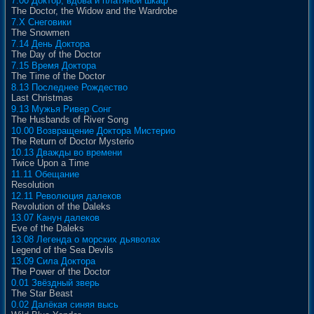
7.00 Доктор, вдова и платяной шкаф
The Doctor, the Widow and the Wardrobe
7.X Снеговики
The Snowmen
7.14 День Доктора
The Day of the Doctor
7.15 Время Доктора
The Time of the Doctor
8.13 Последнее Рождество
Last Christmas
9.13 Мужья Ривер Сонг
The Husbands of River Song
10.00 Возвращение Доктора Мистерио
The Return of Doctor Mysterio
10.13 Дважды во времени
Twice Upon a Time
11.11 Обещание
Resolution
12.11 Революция далеков
Revolution of the Daleks
13.07 Канун далеков
Eve of the Daleks
13.08 Легенда о морских дьяволах
Legend of the Sea Devils
13.09 Сила Доктора
The Power of the Doctor
0.01 Звёздный зверь
The Star Beast
0.02 Далёкая синяя высь