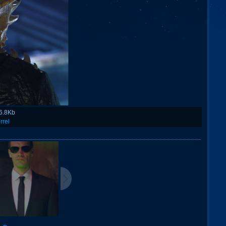
6.8Kb
rrel