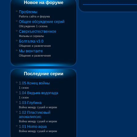
Новое на форуме
Проблемы
Работа сайта и форума
Общее обсуждение серий
Обсуждение 1 сезона
Сверхъестественное
Фильмы и сериалы
Болталка v3.0
Общение и развлечения
Мы вконтакте
Общение и развлечения
Последние серии
1.05 Конец войны
1 сезон
1.04 Ведьма водопада
1 сезон
1.03 Глубина
Война между сушей и морем
1.02 Пластиковый
апокалипсис
Война между сушей и морем
1.01 Homo aqua
Война между сушей и морем