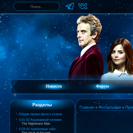
Новости
Форум
Разделы
Главная
»
Фотоальбом
»
При
Общие промо-фото к сезону
4.01-02 Кошмарный человек
The Nightmare Man
4.03-04 Хранилище тайн
The Vault of Secrets