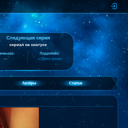
Следующая серия
сериал на хиатусе
ремьера:
Подробнее:
—
» Пресс-релиз
Актёры
Статьи