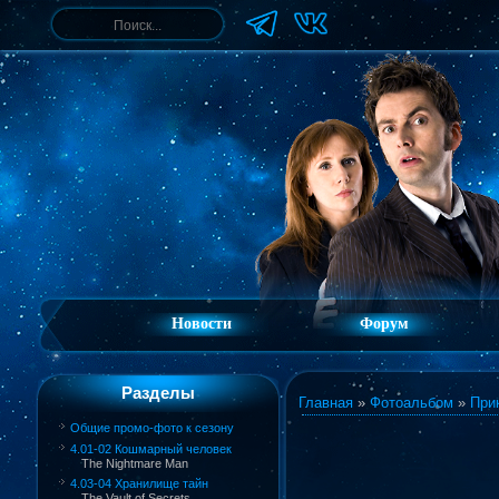
Новости
Форум
Разделы
Главная
»
Фотоальбом
»
При
Общие промо-фото к сезону
4.01-02 Кошмарный человек
The Nightmare Man
4.03-04 Хранилище тайн
The Vault of Secrets