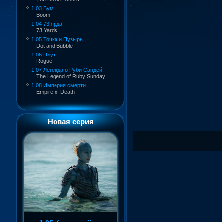
1.03 Бум
Boom
1.04 73 ярда
73 Yards
1.05 Точка и Пузырь
Dot and Bubble
1.06 Плут
Rogue
1.07 Легенда о Руби Сандей
The Legend of Ruby Sunday
1.08 Империя смерти
Empire of Death
Новая серия