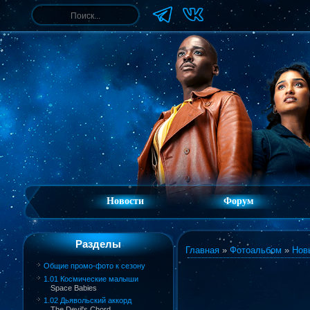
Новости
Форум
Разделы
Главная
»
Фотоальбом
»
Нов
Общие промо-фото к сезону
1.01 Космические малыши
Space Babies
1.02 Дьявольский аккорд
The Devil's Chord