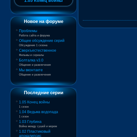
1.05 Конец войны
Новое на форуме
Проблемы
Работа сайта и форума
Общее обсуждение серий
Обсуждение 1 сезона
Сверхъестественное
Фильмы и сериалы
Болталка v3.0
Общение и развлечения
Мы вконтакте
Общение и развлечения
Последние серии
1.05 Конец войны
1 сезон
1.04 Ведьма водопада
1 сезон
1.03 Глубина
Война между сушей и морем
1.02 Пластиковый
апокалипсис