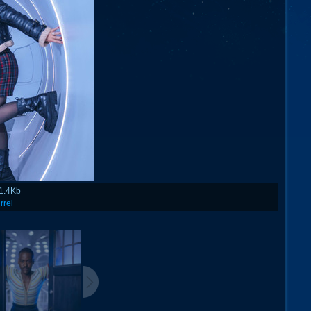
1.4Kb
rrel