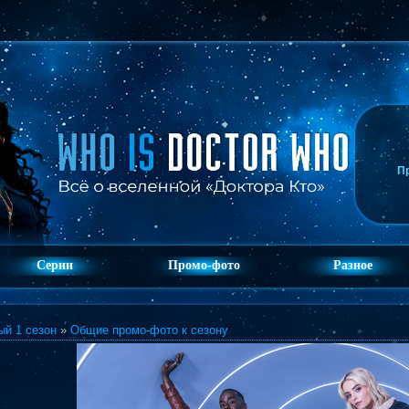
П
Серии
Промо-фото
Разное
ый 1 сезон
»
Общие промо-фото к сезону