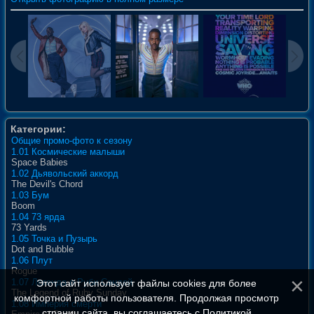
Категории:
Общие промо-фото к сезону
1.01 Космические малыши
Space Babies
1.02 Дьявольский аккорд
The Devil's Chord
1.03 Бум
Boom
1.04 73 ярда
73 Yards
1.05 Точка и Пузырь
Dot and Bubble
1.06 Плут
Rogue
1.07 Легенда о Руби Сандей
Этот сайт использует файлы cookies для более
The Legend of Ruby Sunday
комфортной работы пользователя. Продолжая просмотр
1.08 Империя смерти
страниц сайта, вы соглашаетесь с
Политикой