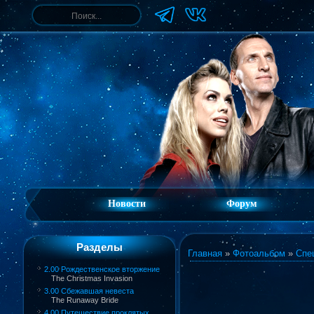
Новости
Форум
Разделы
Главная
»
Фотоальбом
»
Спе
2.00 Рождественское вторжение
The Christmas Invasion
3.00 Сбежавшая невеста
The Runaway Bride
4.00 Путешествие проклятых