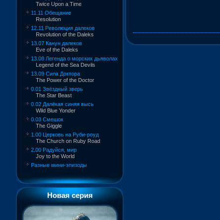
Twice Upon a Time
11.11 Обещание
Resolution
12.11 Революция далеков
Revolution of the Daleks
13.07 Канун далеков
Eve of the Daleks
13.08 Легенда о морских дьяволах
Legend of the Sea Devils
13.09 Сила Доктора
The Power of the Doctor
0.01 Звёздный зверь
The Star Beast
0.02 Далёкая синяя высь
Wild Blue Yonder
0.03 Смешок
The Giggle
1.00 Церковь на Руби-роуд
The Church on Ruby Road
2.00 Радуйся, мир
Joy to the World
Разные мини-эпизоды
Новая серия