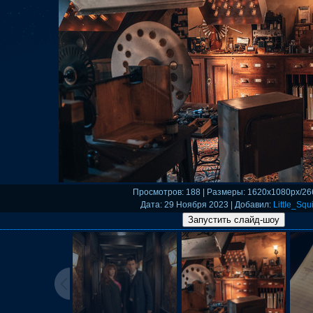
Просмотров
: 188 |
Размеры
: 1620x1080px/26
Дата
: 29 Ноября 2023 |
Добавил
:
Little_Squi