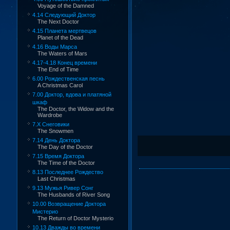
Voyage of the Damned
4.14 Следующий Доктор
The Next Doctor
4.15 Планета мертвецов
Planet of the Dead
4.16 Воды Марса
The Waters of Mars
4.17-4.18 Конец времени
The End of Time
6.00 Рождественская песнь
A Christmas Carol
7.00 Доктор, вдова и платяной
шкаф
The Doctor, the Widow and the
Wardrobe
7.X Снеговики
The Snowmen
7.14 День Доктора
The Day of the Doctor
7.15 Время Доктора
The Time of the Doctor
8.13 Последнее Рождество
Last Christmas
9.13 Мужья Ривер Сонг
The Husbands of River Song
10.00 Возвращение Доктора
Мистерио
The Return of Doctor Mysterio
10.13 Дважды во времени