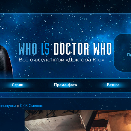
П
Серии
Промо-фото
Разное
цвыпуски
»
0.03 Смешок