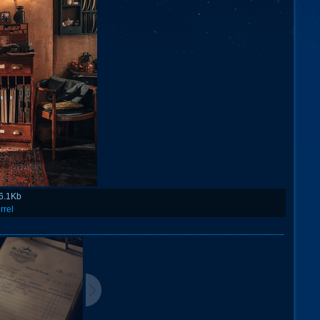
6.1Kb
rrel