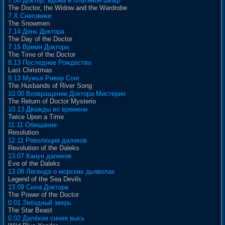
7.00 Доктор, вдова и платяной шкаф
The Doctor, the Widow and the Wardrobe
7.X Снеговики
The Snowmen
7.14 День Доктора
The Day of the Doctor
7.15 Время Доктора
The Time of the Doctor
8.13 Последнее Рождество
Last Christmas
9.13 Мужья Ривер Сонг
The Husbands of River Song
10.00 Возвращение Доктора Мистерио
The Return of Doctor Mysterio
10.13 Дважды во времени
Twice Upon a Time
11.11 Обещание
Resolution
12.11 Революция далеков
Revolution of the Daleks
13.07 Канун далеков
Eve of the Daleks
13.08 Легенда о морских дьяволах
Legend of the Sea Devils
13.09 Сила Доктора
The Power of the Doctor
0.01 Звёздный зверь
The Star Beast
0.02 Далёкая синяя высь