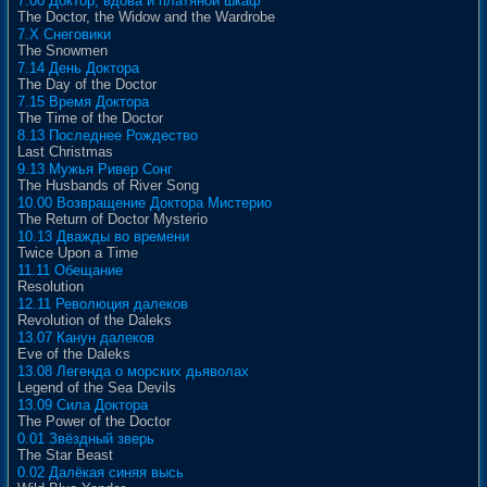
7.00 Доктор, вдова и платяной шкаф
The Doctor, the Widow and the Wardrobe
7.X Снеговики
The Snowmen
7.14 День Доктора
The Day of the Doctor
7.15 Время Доктора
The Time of the Doctor
8.13 Последнее Рождество
Last Christmas
9.13 Мужья Ривер Сонг
The Husbands of River Song
10.00 Возвращение Доктора Мистерио
The Return of Doctor Mysterio
10.13 Дважды во времени
Twice Upon a Time
11.11 Обещание
Resolution
12.11 Революция далеков
Revolution of the Daleks
13.07 Канун далеков
Eve of the Daleks
13.08 Легенда о морских дьяволах
Legend of the Sea Devils
13.09 Сила Доктора
The Power of the Doctor
0.01 Звёздный зверь
The Star Beast
0.02 Далёкая синяя высь