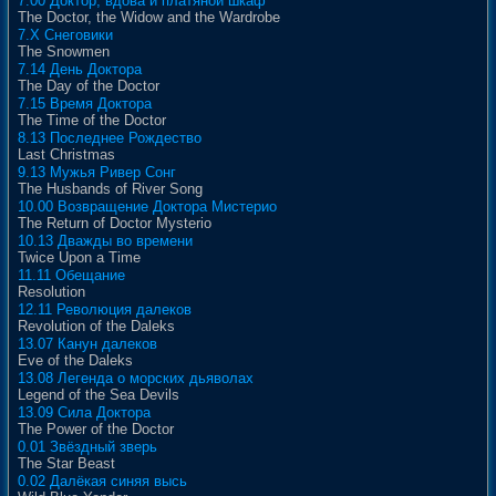
7.00 Доктор, вдова и платяной шкаф
The Doctor, the Widow and the Wardrobe
7.X Снеговики
The Snowmen
7.14 День Доктора
The Day of the Doctor
7.15 Время Доктора
The Time of the Doctor
8.13 Последнее Рождество
Last Christmas
9.13 Мужья Ривер Сонг
The Husbands of River Song
10.00 Возвращение Доктора Мистерио
The Return of Doctor Mysterio
10.13 Дважды во времени
Twice Upon a Time
11.11 Обещание
Resolution
12.11 Революция далеков
Revolution of the Daleks
13.07 Канун далеков
Eve of the Daleks
13.08 Легенда о морских дьяволах
Legend of the Sea Devils
13.09 Сила Доктора
The Power of the Doctor
0.01 Звёздный зверь
The Star Beast
0.02 Далёкая синяя высь