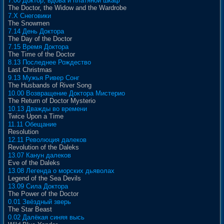
7.00 Доктор, вдова и платяной шкаф
The Doctor, the Widow and the Wardrobe
7.X Снеговики
The Snowmen
7.14 День Доктора
The Day of the Doctor
7.15 Время Доктора
The Time of the Doctor
8.13 Последнее Рождество
Last Christmas
9.13 Мужья Ривер Сонг
The Husbands of River Song
10.00 Возвращение Доктора Мистерио
The Return of Doctor Mysterio
10.13 Дважды во времени
Twice Upon a Time
11.11 Обещание
Resolution
12.11 Революция далеков
Revolution of the Daleks
13.07 Канун далеков
Eve of the Daleks
13.08 Легенда о морских дьяволах
Legend of the Sea Devils
13.09 Сила Доктора
The Power of the Doctor
0.01 Звёздный зверь
The Star Beast
0.02 Далёкая синяя высь