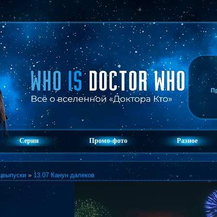
П
Серии
Промо-фото
Разное
цвыпуски
»
13.07 Канун далеков