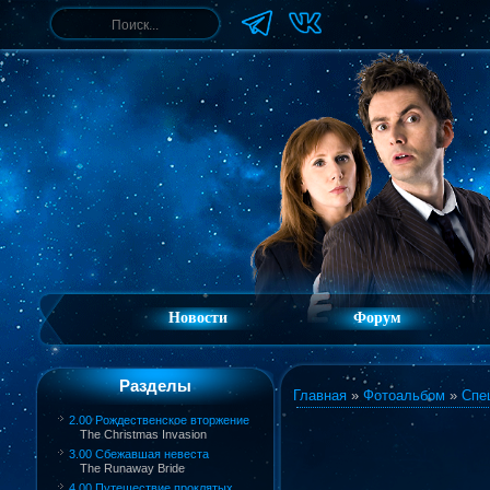
Новости
Форум
Разделы
Главная
»
Фотоальбом
»
Спе
2.00 Рождественское вторжение
The Christmas Invasion
3.00 Сбежавшая невеста
The Runaway Bride
4.00 Путешествие проклятых