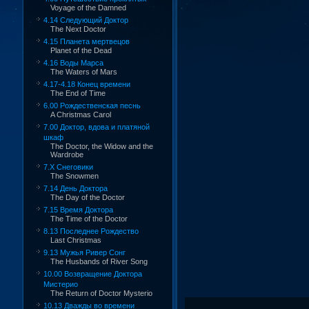
Voyage of the Damned
4.14 Следующий Доктор
The Next Doctor
4.15 Планета мертвецов
Planet of the Dead
4.16 Воды Марса
The Waters of Mars
4.17-4.18 Конец времени
The End of Time
6.00 Рождественская песнь
A Christmas Carol
7.00 Доктор, вдова и платяной
шкаф
The Doctor, the Widow and the
Wardrobe
7.X Снеговики
The Snowmen
7.14 День Доктора
The Day of the Doctor
7.15 Время Доктора
The Time of the Doctor
8.13 Последнее Рождество
Last Christmas
9.13 Мужья Ривер Сонг
The Husbands of River Song
10.00 Возвращение Доктора
Мистерио
The Return of Doctor Mysterio
10.13 Дважды во времени