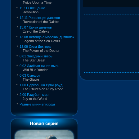
Twice Upon a Time
11.11 Обещание
Resolution
12.11 Революция далеков
Revolution of the Daleks
13.07 Канун далеков
Eve of the Daleks
13.08 Легенда о морских дьяволах
Legend of the Sea Devils
13.09 Сила Доктора
The Power of the Doctor
0.01 Звёздный зверь
The Star Beast
0.02 Далёкая синяя высь
Wild Blue Yonder
0.03 Смешок
The Giggle
1.00 Церковь на Руби-роуд
The Church on Ruby Road
2.00 Радуйся, мир
Joy to the World
Разные мини-эпизоды
Новая серия