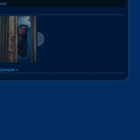
irrel
дующая »