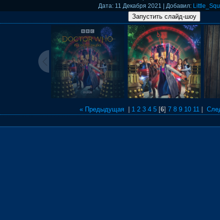
Дата
: 11 Декабря 2021 |
Добавил
:
Little_Squ
« Предыдущая
|
1
2
3
4
5
[
6
]
7
8
9
10
11
|
Сле