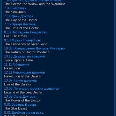
7.00 Доктор, вдова и платяной шкаф
The Doctor, the Widow and the Wardrobe
7.X Снеговики
The Snowmen
7.14 День Доктора
The Day of the Doctor
7.15 Время Доктора
The Time of the Doctor
8.13 Последнее Рождество
Last Christmas
9.13 Мужья Ривер Сонг
The Husbands of River Song
10.00 Возвращение Доктора Мистерио
The Return of Doctor Mysterio
10.13 Дважды во времени
Twice Upon a Time
11.11 Обещание
Resolution
12.11 Революция далеков
Revolution of the Daleks
13.07 Канун далеков
Eve of the Daleks
13.08 Легенда о морских дьяволах
Legend of the Sea Devils
13.09 Сила Доктора
The Power of the Doctor
0.01 Звёздный зверь
The Star Beast
0.02 Далёкая синяя высь