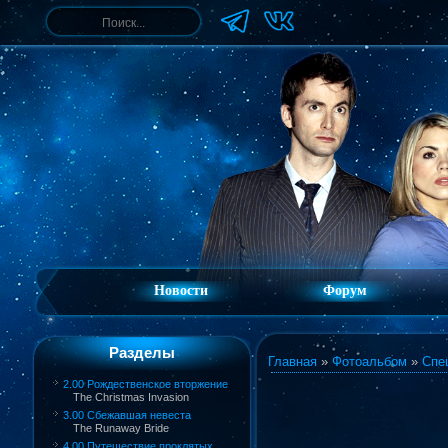
Новости
Форум
Разделы
Главная
»
Фотоальбом
»
Спе
2.00 Рождественское вторжение
The Christmas Invasion
3.00 Сбежавшая невеста
The Runaway Bride
4.00 Путешествие проклятых