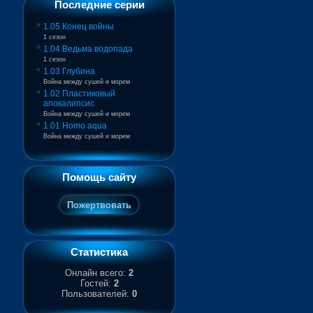
Последние серии
1.05 Конец войны
1 сезон
1.04 Ведьма водопада
1 сезон
1.03 Глубина
Война между сушей и морем
1.02 Пластиковый
апокалипсис
Война между сушей и морем
1.01 Homo aqua
Война между сушей и морем
Помощь сайту
Статистика
Онлайн всего:
2
Гостей:
2
Пользователей:
0