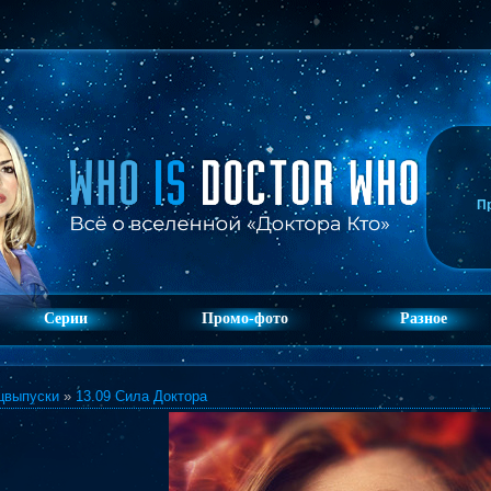
П
Серии
Промо-фото
Разное
цвыпуски
»
13.09 Сила Доктора