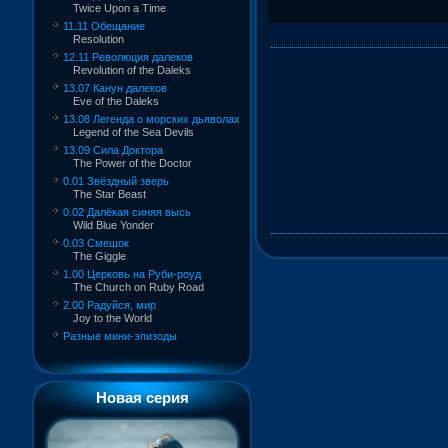
Twice Upon a Time
11.11 Обещание
Resolution
12.11 Революция далеков
Revolution of the Daleks
13.07 Канун далеков
Eve of the Daleks
13.08 Легенда о морских дьяволах
Legend of the Sea Devils
13.09 Сила Доктора
The Power of the Doctor
0.01 Звёздный зверь
The Star Beast
0.02 Далёкая синяя высь
Wild Blue Yonder
0.03 Смешок
The Giggle
1.00 Церковь на Руби-роуд
The Church on Ruby Road
2.00 Радуйся, мир
Joy to the World
Разные мини-эпизоды
Новая серия