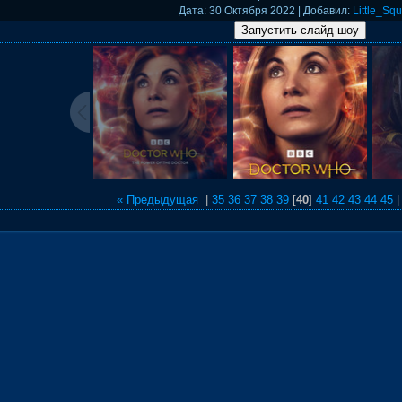
Дата
: 30 Октября 2022 |
Добавил
:
Little_Squ
« Предыдущая
|
35
36
37
38
39
[
40
]
41
42
43
44
45