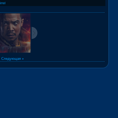
irrel
|
Следующая »