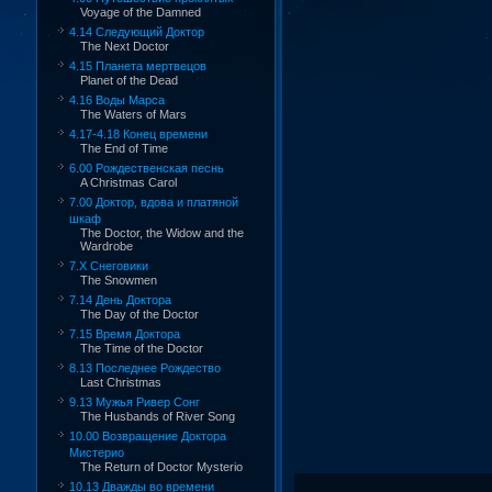
Voyage of the Damned
4.14 Следующий Доктор
The Next Doctor
4.15 Планета мертвецов
Planet of the Dead
4.16 Воды Марса
The Waters of Mars
4.17-4.18 Конец времени
The End of Time
6.00 Рождественская песнь
A Christmas Carol
7.00 Доктор, вдова и платяной
шкаф
The Doctor, the Widow and the
Wardrobe
7.X Снеговики
The Snowmen
7.14 День Доктора
The Day of the Doctor
7.15 Время Доктора
The Time of the Doctor
8.13 Последнее Рождество
Last Christmas
9.13 Мужья Ривер Сонг
The Husbands of River Song
10.00 Возвращение Доктора
Мистерио
The Return of Doctor Mysterio
10.13 Дважды во времени