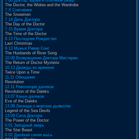
7.00 Доктор, вдова и платяной шкаф
The Doctor, the Widow and the Wardrobe
7.X Снеговики
The Snowmen
7.14 День Доктора
The Day of the Doctor
7.15 Время Доктора
The Time of the Doctor
8.13 Последнее Рождество
Last Christmas
9.13 Мужья Ривер Сонг
The Husbands of River Song
10.00 Возвращение Доктора Мистерио
The Return of Doctor Mysterio
10.13 Дважды во времени
Twice Upon a Time
11.11 Обещание
Resolution
12.11 Революция далеков
Revolution of the Daleks
13.07 Канун далеков
Eve of the Daleks
13.08 Легенда о морских дьяволах
Legend of the Sea Devils
13.09 Сила Доктора
The Power of the Doctor
0.01 Звёздный зверь
The Star Beast
0.02 Далёкая синяя высь