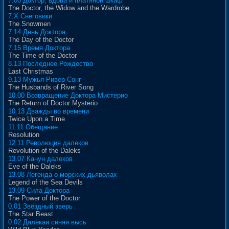
7.00 Доктор, вдова и платяной шкаф
The Doctor, the Widow and the Wardrobe
7.X Снеговики
The Snowmen
7.14 День Доктора
The Day of the Doctor
7.15 Время Доктора
The Time of the Doctor
8.13 Последнее Рождество
Last Christmas
9.13 Мужья Ривер Сонг
The Husbands of River Song
10.00 Возвращение Доктора Мистерио
The Return of Doctor Mysterio
10.13 Дважды во времени
Twice Upon a Time
11.11 Обещание
Resolution
12.11 Революция далеков
Revolution of the Daleks
13.07 Канун далеков
Eve of the Daleks
13.08 Легенда о морских дьяволах
Legend of the Sea Devils
13.09 Сила Доктора
The Power of the Doctor
0.01 Звёздный зверь
The Star Beast
0.02 Далёкая синяя высь