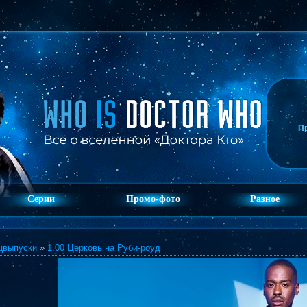
П
Серии
Промо-фото
Разное
цвыпуски
»
1.00 Церковь на Руби-роуд