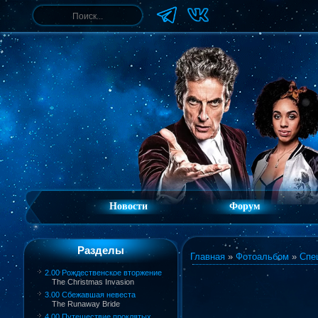
Новости
Форум
Разделы
Главная
»
Фотоальбом
»
Спе
2.00 Рождественское вторжение
The Christmas Invasion
3.00 Сбежавшая невеста
The Runaway Bride
4.00 Путешествие проклятых