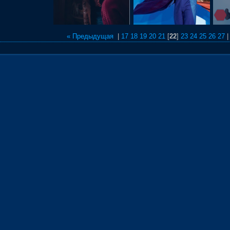
« Предыдущая
|
17
18
19
20
21
[
22
]
23
24
25
26
27