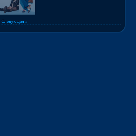
|
Следующая »