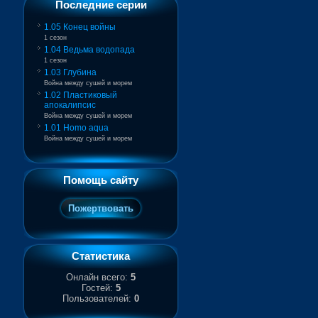
Последние серии
1.05 Конец войны
1 сезон
1.04 Ведьма водопада
1 сезон
1.03 Глубина
Война между сушей и морем
1.02 Пластиковый
апокалипсис
Война между сушей и морем
1.01 Homo aqua
Война между сушей и морем
Помощь сайту
Статистика
Онлайн всего:
5
Гостей:
5
Пользователей:
0