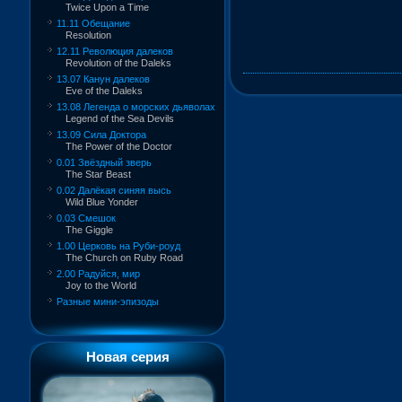
Twice Upon a Time
11.11 Обещание
Resolution
12.11 Революция далеков
Revolution of the Daleks
13.07 Канун далеков
Eve of the Daleks
13.08 Легенда о морских дьяволах
Legend of the Sea Devils
13.09 Сила Доктора
The Power of the Doctor
0.01 Звёздный зверь
The Star Beast
0.02 Далёкая синяя высь
Wild Blue Yonder
0.03 Смешок
The Giggle
1.00 Церковь на Руби-роуд
The Church on Ruby Road
2.00 Радуйся, мир
Joy to the World
Разные мини-эпизоды
Новая серия