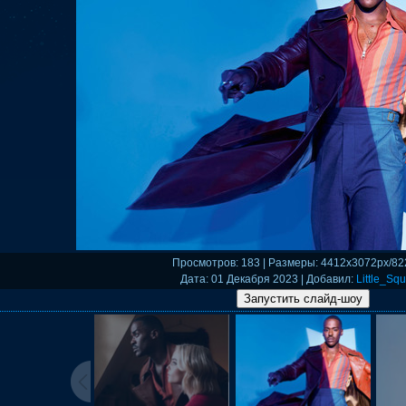
Просмотров
: 183 |
Размеры
: 4412x3072px/82
Дата
: 01 Декабря 2023 |
Добавил
:
Little_Squ