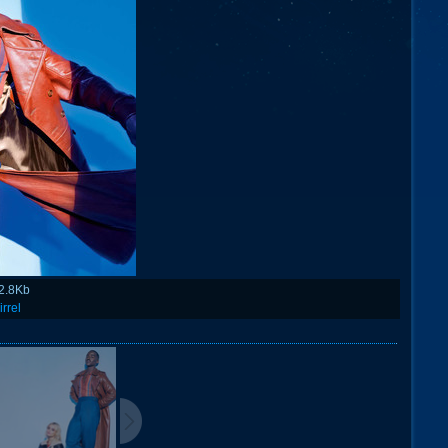
2.8Kb
irrel