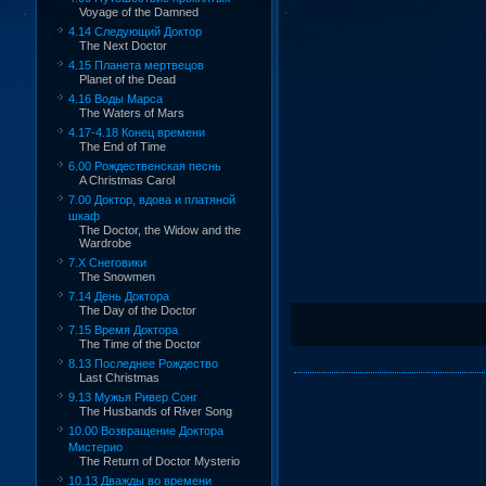
Voyage of the Damned
4.14 Следующий Доктор
The Next Doctor
4.15 Планета мертвецов
Planet of the Dead
4.16 Воды Марса
The Waters of Mars
4.17-4.18 Конец времени
The End of Time
6.00 Рождественская песнь
A Christmas Carol
7.00 Доктор, вдова и платяной
шкаф
The Doctor, the Widow and the
Wardrobe
7.X Снеговики
The Snowmen
7.14 День Доктора
The Day of the Doctor
7.15 Время Доктора
The Time of the Doctor
8.13 Последнее Рождество
Last Christmas
9.13 Мужья Ривер Сонг
The Husbands of River Song
10.00 Возвращение Доктора
Мистерио
The Return of Doctor Mysterio
10.13 Дважды во времени